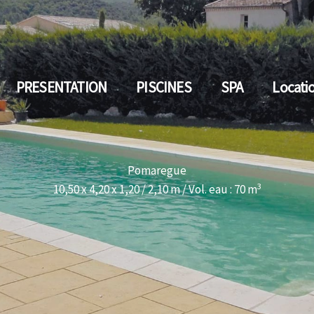
PRESENTATION
PISCINES
SPA
Locati
Pomaregue
3
10,50 x 4,20 x 1,20 / 2,10 m / Vol. eau : 70 m