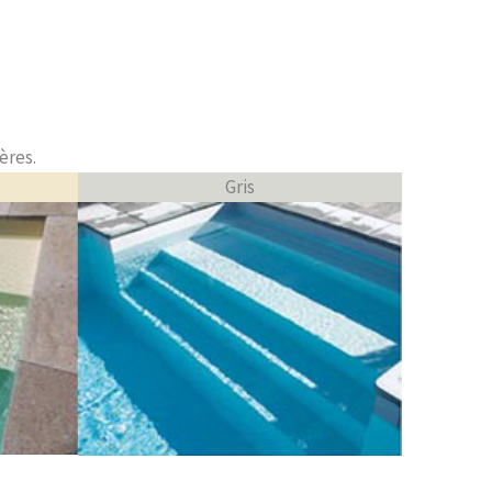
ères.
Gris