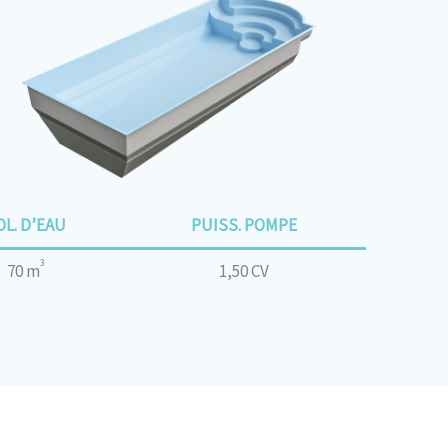
OL. D’EAU
PUISS. POMPE
3
70 m
1,50 CV