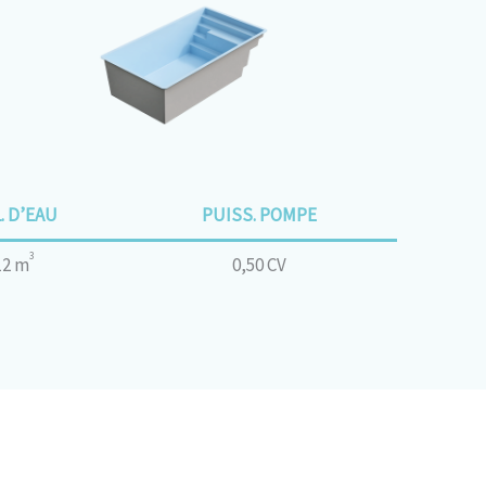
. D’EAU
PUISS. POMPE
3
12 m
0,50 CV