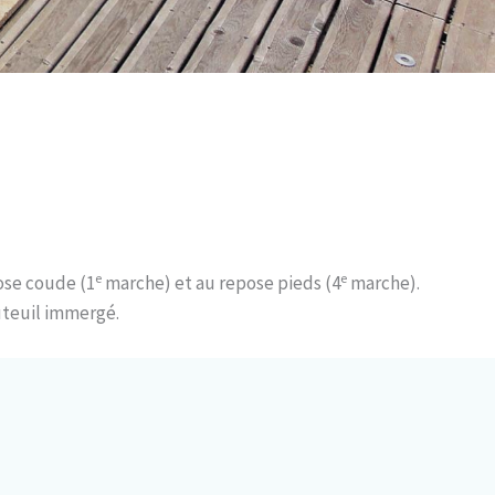
e
e
ose coude (1
marche) et au repose pieds (4
marche).
auteuil immergé.