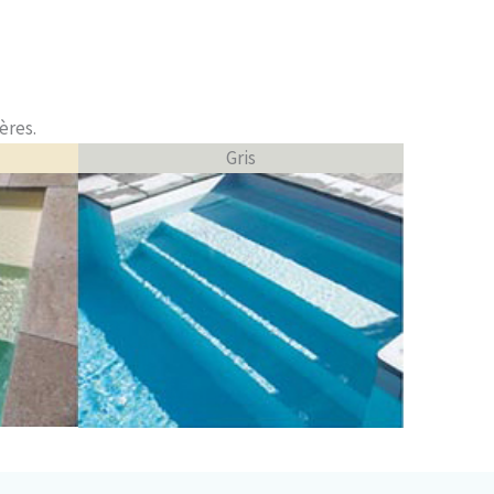
ères.
Gris