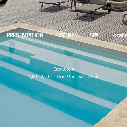
PRESENTATION
PISCINES
SPA
Locati
Capitole 4
3
4,50 x 2,20 x 1,45 m / Vol. eau : 12 m